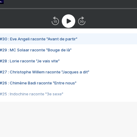
#30 : Eve Angeli raconte "Avant de partir"
#29 : MC Solaar raconte "Bouge de là"
28 : Lorie raconte "Je vais vite"
#27 : Christophe Willem raconte "Jacques a dit"
#26 : Chimène Badi raconte "Entre nous"
#25 : Indochine raconte "3e sexe"
#24 : Zaho raconte "C'est chelou"
#23 : Patrick Bruel raconte "Au café des délices"
#22 : Kyo raconte "Le chemin"