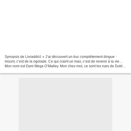
Synopsis de Livraddict: « J’ai découvert un truc complètement dingue :
mourir, c’est de la rigolade. Ce qui craint un max, c’est de revenir à la vie…
Mon nom est Dani Mega O’Malley. Mon chez-moi, ce sont les rues de Dublin.
La ville est une zone de guerre,...