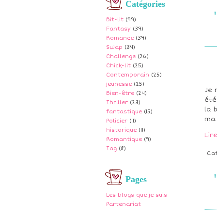
Catégories
Bit-lit
(99)
Fantasy
(39)
Romance
(39)
Swap
(34)
Challenge
(26)
Chick-lit
(25)
Contemporain
(25)
jeunesse
(25)
Je 
Bien-être
(24)
été
Thriller
(23)
la 
fantastique
(15)
ma 
Policier
(11)
historique
(11)
Lir
Romantique
(9)
Tag
(8)
Ca
Pages
Les blogs que je suis
Partenariat