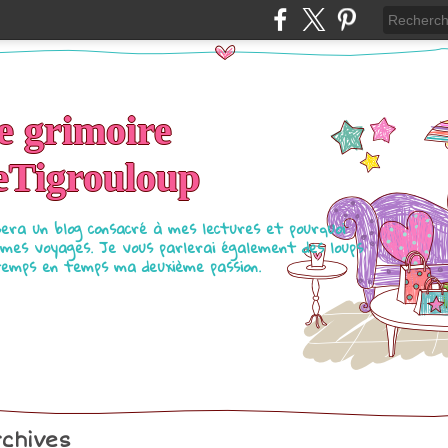
e grimoire
eTigrouloup
sera un blog consacré à mes lectures et pourquoi
 mes voyages. Je vous parlerai également des loups
temps en temps ma deuxième passion.
chives