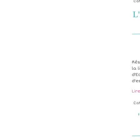
Ca
L'
Rés
la 
d'E
d'e
Lir
Ca