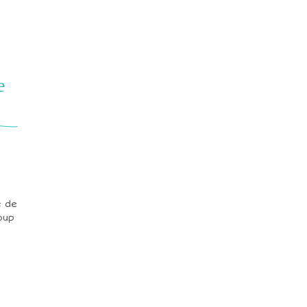
e
t de
oup