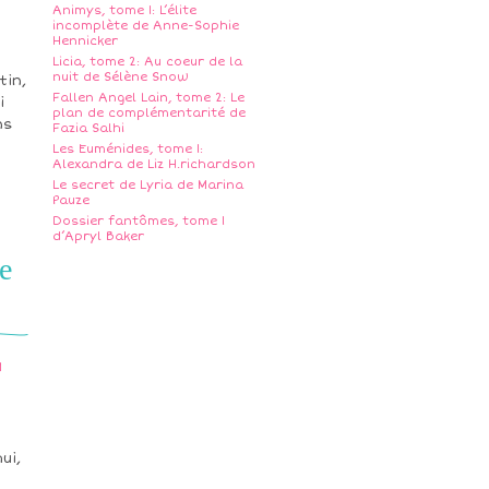
Animys, tome 1: L’élite
incomplète de Anne-Sophie
Hennicker
Licia, tome 2: Au coeur de la
nuit de Sélène Snow
tin,
Fallen Angel Lain, tome 2: Le
i
plan de complémentarité de
ns
Fazia Salhi
Les Euménides, tome 1:
Alexandra de Liz H.richardson
Le secret de Lyria de Marina
Pauze
Dossier fantômes, tome 1
d’Apryl Baker
e
M
ui,