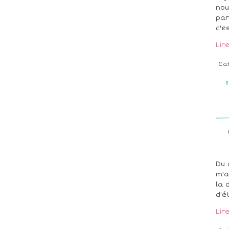
nou
par
c'e
Lir
Ca
Du 
m'a
la 
d'é
Lir