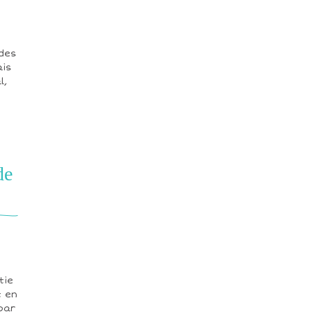
 des
ais
l,
de
M
tie
t en
par