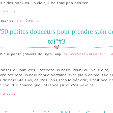
isir des papilles. En clair, il ne faut pas hésiter...
e la suite
tégories :
Bien-être
-
…
"50 petites douceurs pour prendre soin d
toi"#3
Publié par
le grimoire de Tigrouloup
28 Décembre 2013 à 03:54 PM
conseil du jour, c'est "prendre un bain". Pour tout vous dire,
dore prendre un bain chaud parfumé avec plein de mousse e
s de bain. Mais ici, ce n'est pas trop la période, il fait beauc
p chaud. Il faudra que j'attende juillet c'est-à-dire...
e la suite