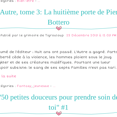
tégories :
Bien-être
-
…
Autre, tome 3: La huitième porte de Pie
Bottero
Publié par
le grimoire de Tigrouloup
25 Décembre 2013 à 12:03 PM
umé de l'éditeur : Huit ans ont passé. L'Autre a gagné. Part
liberté cède à la violence, les hommes ploient sous le joug
qkter et de ses créatures maléfiques. Pourtant une lueur
spoir subsiste: le sang de ses septs Familles n'est pas tari..
e la suite
tégories :
Fantasy
,
jeunesse
-
…
"50 petites douceurs pour prendre soin d
toi" #1