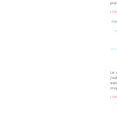
pla
Lir
Ca
Le 
j'a
sel
tro
Lir
…