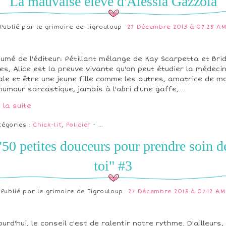
La mauvaise élève d'Alessia Gazzola
Publié par
le grimoire de Tigrouloup
27 Décembre 2013 à 07:28 A
umé de l'éditeur: Pétillant mélange de Kay Scarpetta et Bri
es, Alice est la preuve vivante qu'on peut étudier la médeci
ale et être une jeune fille comme les autres, amatrice de m
'humour sarcastique, jamais à l'abri d'une gaffe,...
e la suite
tégories :
Chick-lit
,
Policier
-
…
"50 petites douceurs pour prendre soin d
toi" #3
Publié par
le grimoire de Tigrouloup
27 Décembre 2013 à 07:12 AM
ourd'hui, le conseil c'est de ralentir notre rythme. D'ailleurs, 