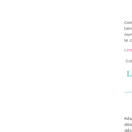
Com
lie
ouv
le 
Lir
Ca
L
Rés
des
déc