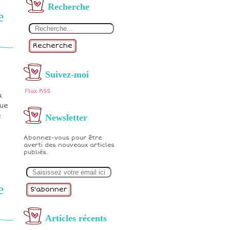
Recherche
e
Recherche
Suivez-moi
Flux RSS
a
que
e
Newsletter
Abonnez-vous pour être
averti des nouveaux articles
publiés.
E
m
a
e
i
l
Articles récents