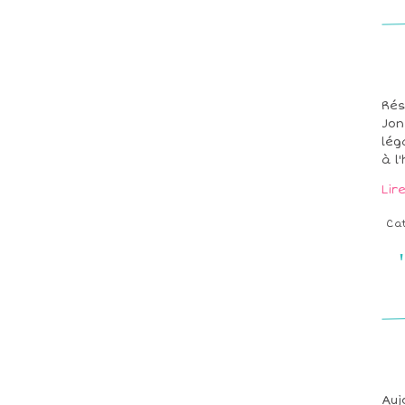
Rés
Jon
lég
à l
Lir
Ca
Auj