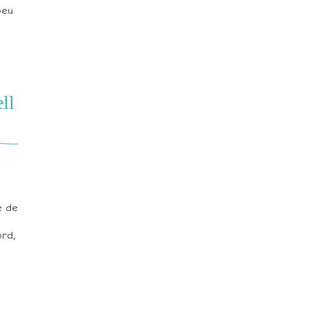
peu
ll
e de
ord,