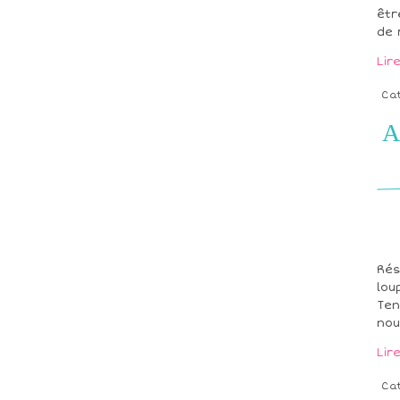
êtr
de 
Lir
Ca
A
Rés
lou
Ten
nou
Lir
Ca