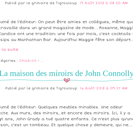
Publié par
le grimoire de Tigrouloup
19 Août 2013 à 08:20 AM
umé de l'éditeur: On peut être amies et collègues, même qu
travaille dans un grand magazine de mode... Roxanne, Magg
Candice ont une tradition: une fois par mois, c'est cocktails 
sips au Manhattan Bar. Aujourd'hui Maggie fête son départ..
e la suite
tégories :
Chick-lit
-
…
La maison des miroirs de John Connoll
Publié par
le grimoire de Tigrouloup
16 Août 2013 à 09:27 AM
umé de l'éditeur: Quelques meubles minables. Une odeur
ecte. Aux murs, des miroirs, et encore des miroirs. Ici, il y a
gt ans, John Grady a tué quatre enfants. Ce n'est plus qu'un
son, c'est un tombeau. Et quelque chose y demeure, qui ne...