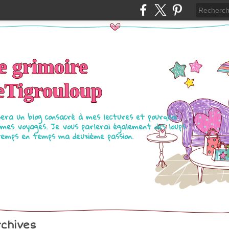
e grimoire
eTigrouloup
sera un blog consacré à mes lectures et pourquoi
 mes voyages. Je vous parlerai également des loups
temps en temps ma deuxième passion.
chives