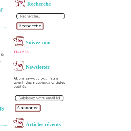
Recherche
t
Recherche
Suivez-moi
Flux RSS
be:
,
Newsletter
Abonnez-vous pour être
averti des nouveaux articles
publiés.
E
m
a
as
i
l
Articles récents