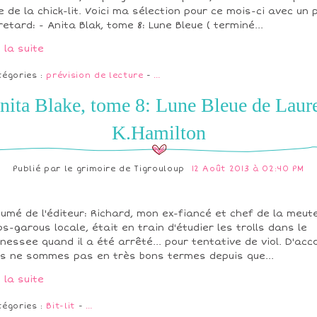
e de la chick-lit. Voici ma sélection pour ce mois-ci avec un 
retard: - Anita Blak, tome 8: Lune Bleue ( terminé...
e la suite
tégories :
prévision de lecture
-
…
nita Blake, tome 8: Lune Bleue de Laure
K.Hamilton
Publié par
le grimoire de Tigrouloup
12 Août 2013 à 02:40 PM
umé de l'éditeur: Richard, mon ex-fiancé et chef de la meut
ps-garous locale, était en train d'étudier les trolls dans le
nessee quand il a été arrêté... pour tentative de viol. D'acc
s ne sommes pas en très bons termes depuis que...
e la suite
tégories :
Bit-lit
-
…