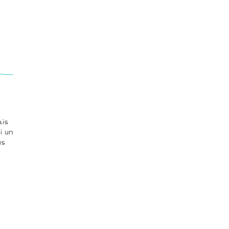
ais
i un
us