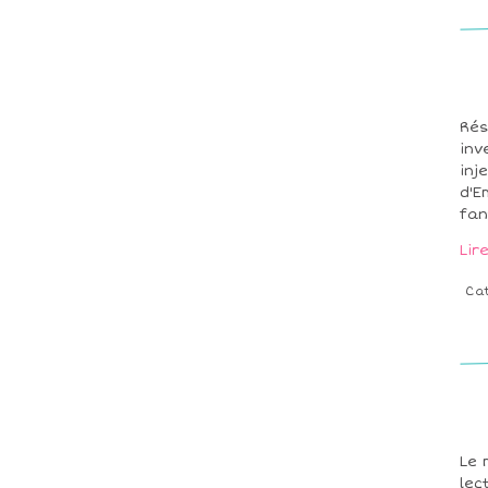
Rés
inv
inj
d'E
fan
Lir
Ca
Le 
lec