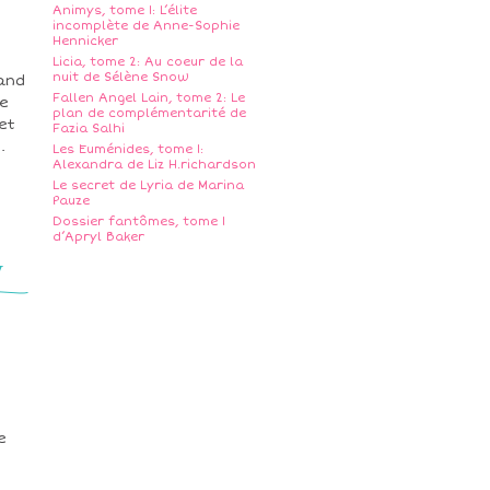
Animys, tome 1: L’élite
incomplète de Anne-Sophie
Hennicker
Licia, tome 2: Au coeur de la
nuit de Sélène Snow
and
Fallen Angel Lain, tome 2: Le
ie
plan de complémentarité de
et
Fazia Salhi
.
Les Euménides, tome 1:
Alexandra de Liz H.richardson
Le secret de Lyria de Marina
Pauze
Dossier fantômes, tome 1
d’Apryl Baker
y
e