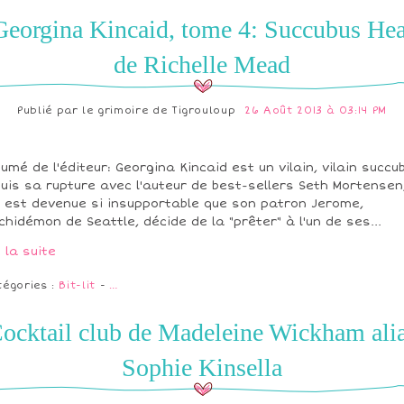
Georgina Kincaid, tome 4: Succubus Hea
de Richelle Mead
Publié par
le grimoire de Tigrouloup
26 Août 2013 à 03:14 PM
umé de l'éditeur: Georgina Kincaid est un vilain, vilain succu
uis sa rupture avec l'auteur de best-sellers Seth Mortensen
e est devenue si insupportable que son patron Jerome,
rchidémon de Seattle, décide de la "prêter" à l'un de ses...
e la suite
tégories :
Bit-lit
-
…
ocktail club de Madeleine Wickham ali
Sophie Kinsella