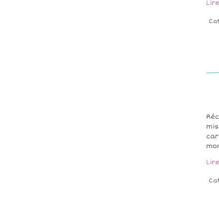
Lir
Ca
Réc
mis
car
mon
Lir
Ca