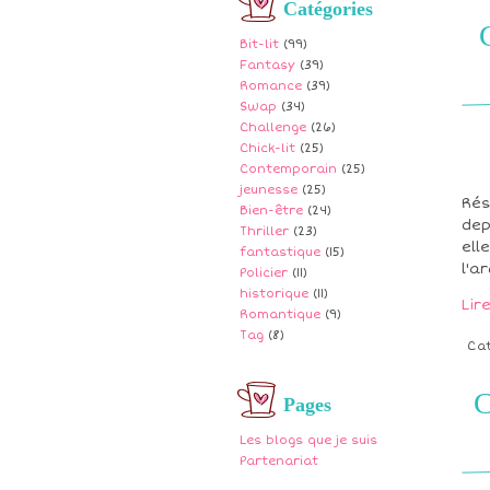
Catégories
Bit-lit
(99)
Fantasy
(39)
Romance
(39)
Swap
(34)
Challenge
(26)
Chick-lit
(25)
Contemporain
(25)
jeunesse
(25)
Rés
Bien-être
(24)
dep
Thriller
(23)
ell
fantastique
(15)
l'a
Policier
(11)
historique
(11)
Lir
Romantique
(9)
Tag
(8)
Ca
C
Pages
Les blogs que je suis
Partenariat