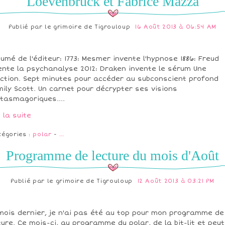
Loevenbruck et Fabrice Mazza
Publié par
le grimoire de Tigrouloup
16 Août 2013 à 06:54 AM
umé de l'éditeur: 1773: Mesmer invente l'hypnose 1886: Freud
ente la psychanalyse 2012: Draken invente le sérum Une
ection. Sept minutes pour accéder au subconscient profond
mily Scott. Un carnet pour décrypter ses visions
tasmagoriques....
e la suite
tégories :
polar
-
…
Programme de lecture du mois d'Août
Publié par
le grimoire de Tigrouloup
12 Août 2013 à 03:21 PM
mois dernier, je n'ai pas été au top pour mon programme de
ture. Ce mois-ci, au programme du polar, de la bit-lit et peut