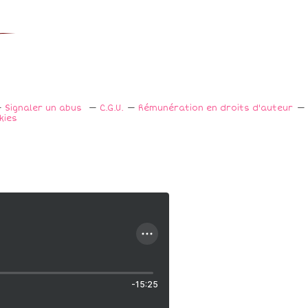
Signaler un abus
C.G.U.
Rémunération en droits d'auteur
kies
-15:25